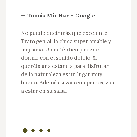
— Tomás MínHar – Google
— 
n
No puedo decir más que excelente.
No
ea
Trato genial, la chica super amable y
Pr
majísima. Un auténtico placer el
lo
dormir con el sonido del rio. Si
le
queréis una estancia para disfrutar
ba
de la naturaleza es un lugar muy
un
s
bueno. Además si vais con perros, van
es
.
a estar en su salsa.
tr
ha
co