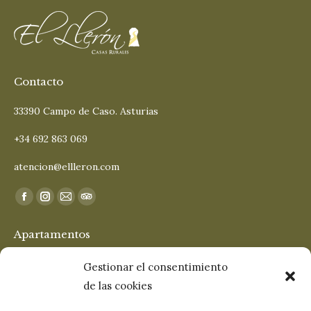
Contacto
33390 Campo de Caso. Asturias
+34 692 863 069
atencion@ellleron.com
Encuéntranos en:
Facebook
Instagram
Mail
TripAdvisor
page
page
page
page
Apartamentos
opens
opens
opens
opens
in
in
in
in
San Cosme
Gestionar el consentimiento
new
new
new
new
de las cookies
San Roque
window
window
window
window