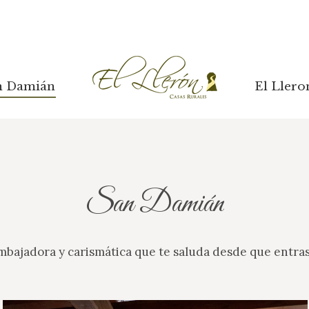
n Damián
El Llero
n Damián
El Llero
San Damián
mbajadora y carismática que te saluda desde que entras