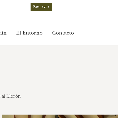
Reservar
nín
El Entorno
Contacto
nín
El Entorno
Contacto
 al Llerón