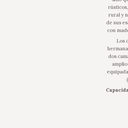
rústicos
rural y 
de sus es
con made
Los 
hermanas
dos cama
amplio
equipada
Capacida