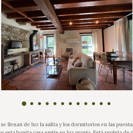
se llenan de luz la salita y los dormitorios en las puesta
e esta bonita casa emite su luz propia. Está repleta de 