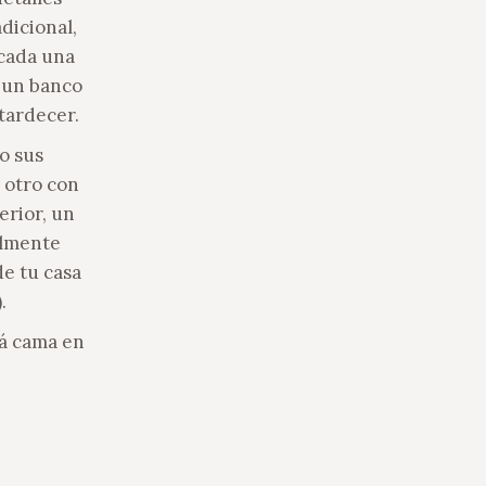
dicional,
 cada una
y un banco
tardecer.
o sus
 otro con
erior, un
almente
e tu casa
.
fá cama en