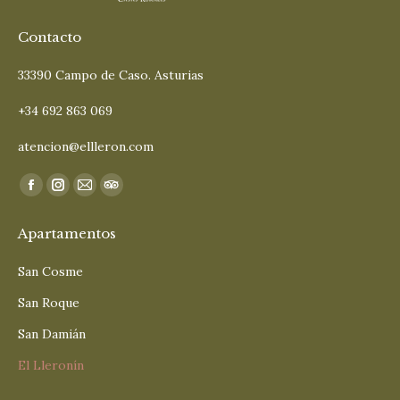
Contacto
33390 Campo de Caso. Asturias
+34 692 863 069
atencion@ellleron.com
Encuéntranos en:
Facebook
Instagram
Mail
TripAdvisor
page
page
page
page
Apartamentos
opens
opens
opens
opens
in
in
in
in
San Cosme
new
new
new
new
San Roque
window
window
window
window
San Damián
El Lleronín