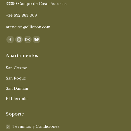
33390 Campo de Caso. Asturias
+34 692 863 069
atencion@ellleron.com
Encuéntranos en:
Facebook
Instagram
Mail
TripAdvisor
page
page
page
page
Apartamentos
opens
opens
opens
opens
in
in
in
in
San Cosme
new
new
new
new
San Roque
window
window
window
window
San Damián
El Lleronín
Soporte
Términos y Condiciones