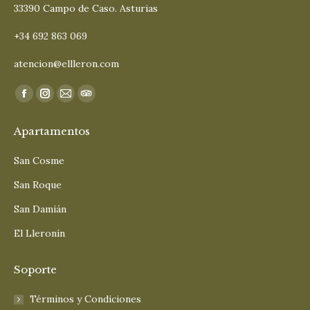
33390 Campo de Caso. Asturias
+34 692 863 069
atencion@ellleron.com
Encuéntranos en:
Facebook
Instagram
Mail
TripAdvisor
page
page
page
page
Apartamentos
opens
opens
opens
opens
in
in
in
in
San Cosme
new
new
new
new
San Roque
window
window
window
window
San Damián
El Lleronín
Soporte
Términos y Condiciones