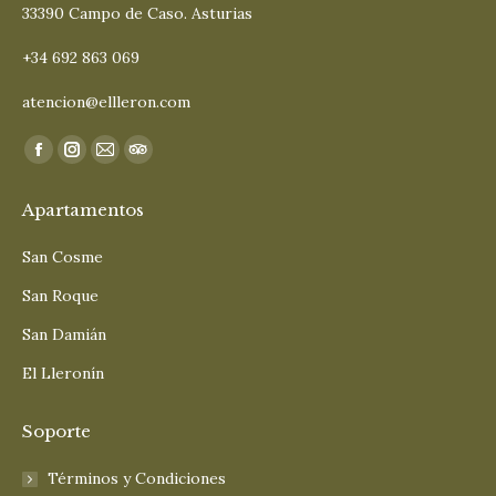
33390 Campo de Caso. Asturias
+34 692 863 069
atencion@ellleron.com
Encuéntranos en:
Facebook
Instagram
Mail
TripAdvisor
page
page
page
page
Apartamentos
opens
opens
opens
opens
in
in
in
in
San Cosme
new
new
new
new
San Roque
window
window
window
window
San Damián
El Lleronín
Soporte
Términos y Condiciones