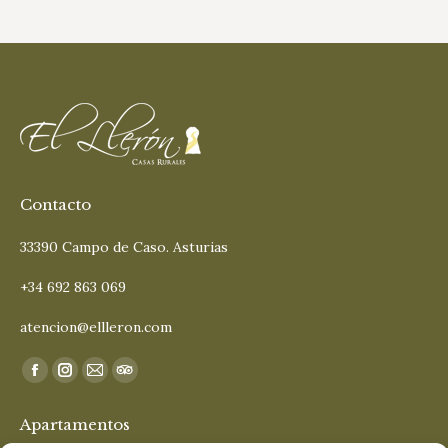
Contacto
33390 Campo de Caso. Asturias
+34 692 863 069
atencion@ellleron.com
Encuéntranos en:
Facebook
Instagram
Mail
TripAdvisor
page
page
page
page
Apartamentos
opens
opens
opens
opens