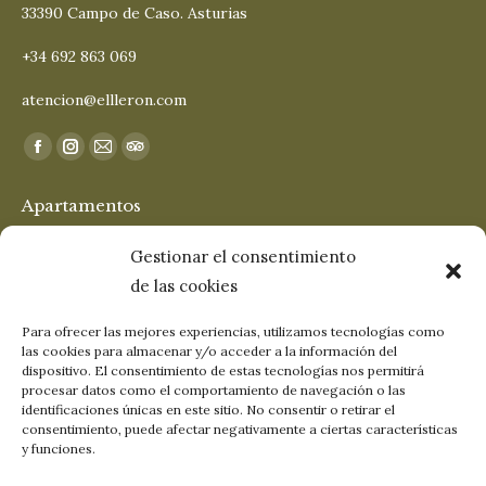
33390 Campo de Caso. Asturias
+34 692 863 069
atencion@ellleron.com
Encuéntranos en:
Facebook
Instagram
Mail
TripAdvisor
page
page
page
page
Apartamentos
opens
opens
opens
opens
in
in
in
in
San Cosme
Gestionar el consentimiento
new
new
new
new
de las cookies
San Roque
window
window
window
window
San Damián
Para ofrecer las mejores experiencias, utilizamos tecnologías como
las cookies para almacenar y/o acceder a la información del
El Lleronín
dispositivo. El consentimiento de estas tecnologías nos permitirá
procesar datos como el comportamiento de navegación o las
identificaciones únicas en este sitio. No consentir o retirar el
Soporte
consentimiento, puede afectar negativamente a ciertas características
y funciones.
Términos y Condiciones